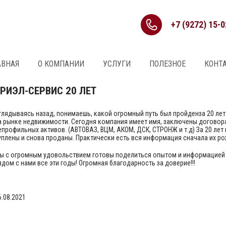
+7 (9272) 15-0
АВНАЯ
О КОМПАНИИ
УСЛУГИ
ПОЛЕЗНОЕ
КОНТ
РИЭЛ-СЕРВИС 20 ЛЕТ
глядываясь назад, понимаешь, какой огромный путь был пройденза 20 ле
а рынке недвижимости. Сегодня компания имеет имя, заключены договор
епрофильных активов. (АВТОВАЗ, ВЦМ, АКОМ, ДСК, СТРОНЖ и т.д) За 20 ле
уплены и снова проданы. Практически есть вся информация сначала их р
ы с огромным удовольствием готовы поделиться опытом и информацией с
ядом с нами все эти годы! Огромная благодарность за доверие!!!
6.08.2021