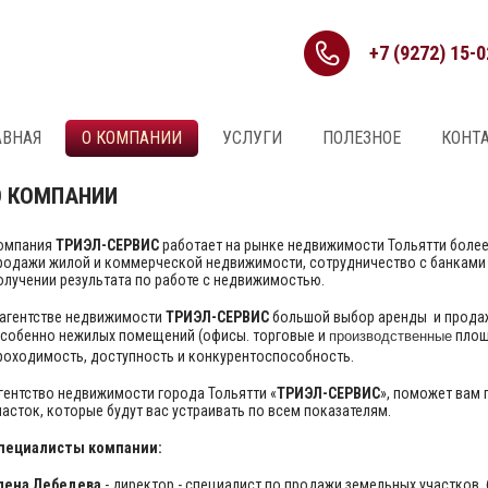
+7 (9272) 15-0
АВНАЯ
О КОМПАНИИ
УСЛУГИ
ПОЛЕЗНОЕ
КОНТ
О КОМПАНИИ
омпания
ТРИЭЛ-СЕРВИС
работает на рынке недвижимости Тольятти более 
родажи жилой и коммерческой недвижимости, сотрудничество с банками 
олучении результата по работе с недвижимостью.
 агентстве недвижимости
ТРИЭЛ-СЕРВИС
большой выбор аренды и продаж
собенно нежилых помещений (офисы. торговые и
площ
производственные
роходимость, доступность и конкурентоспособность.
гентство недвижимости города Тольятти «
ТРИЭЛ-СЕРВИС
», поможет вам
часток, которые будут вас устраивать по всем показателям.
пециалисты компании:
лена Лебедева
- директор - специалист по продажи земельных участков, 