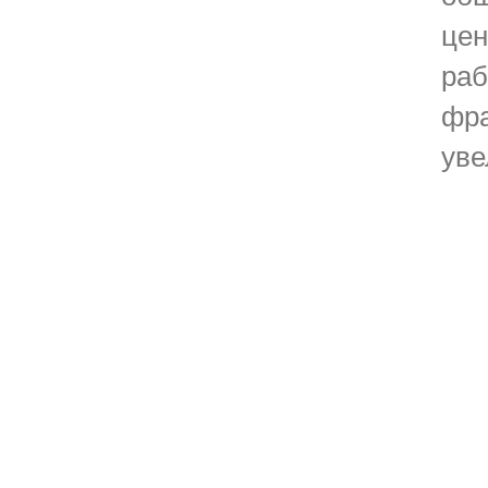
цен
раб
фра
уве