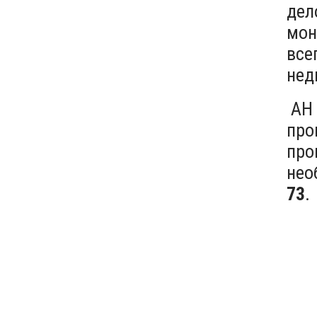
дел
мон
все
нед
АН 
про
про
нео
73
.