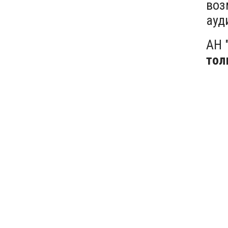
воз
ауд
АН 
тол