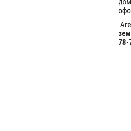
дом
офо
Аге
зем
78-