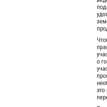
под
удо
зем
про
Что
пра
уча
о г
уча
про
нео
это
пер