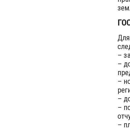
ГО
Для
сле
– з
– д
пре
– н
рег
– д
– п
отч
– п