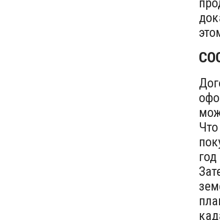
про
док
это
СО
Дог
офо
мож
Что
пок
год
Зат
зем
пла
кад