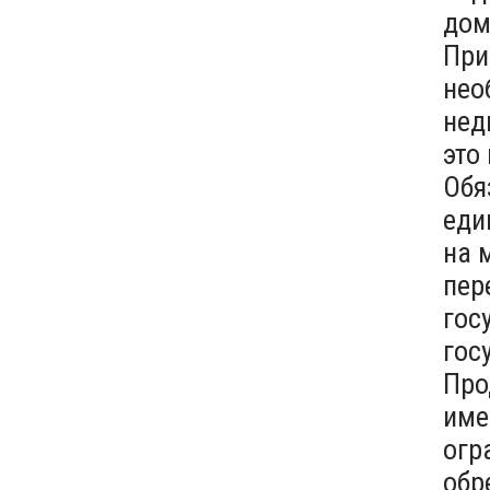
дом
При
нео
нед
это
Обя
еди
на 
пер
гос
гос
Про
име
огр
обр