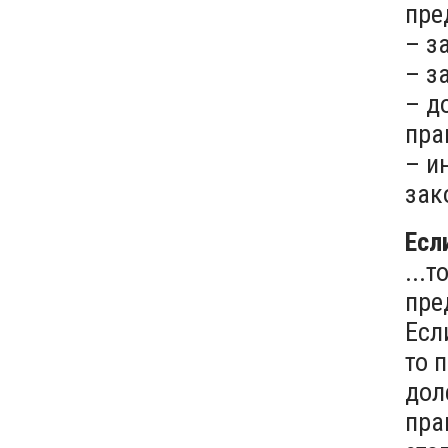
пре
– з
– з
– д
пра
– и
зак
Есл
...
пре
Есл
то 
дол
пра