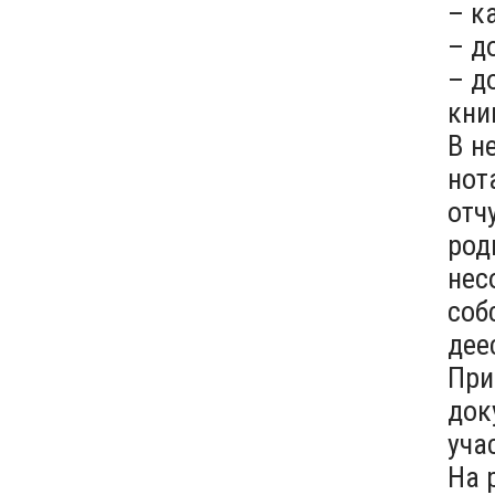
– к
– д
– д
кни
В н
нот
отч
род
нес
соб
дее
При
док
уча
На 