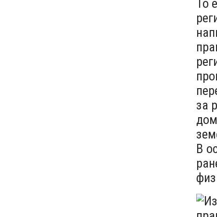
То 
рег
нап
пра
рег
про
пер
за 
дом
зем
В о
ран
физ