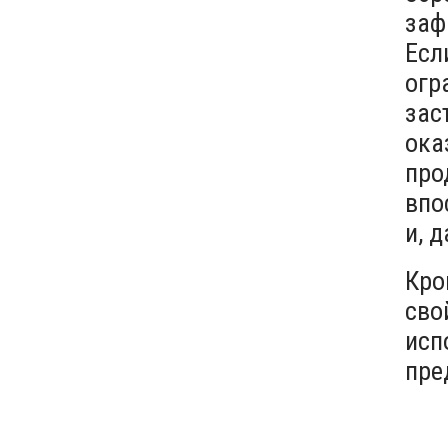
заф
Есл
огр
зас
ока
про
впо
и, 
Кро
сво
исп
пре