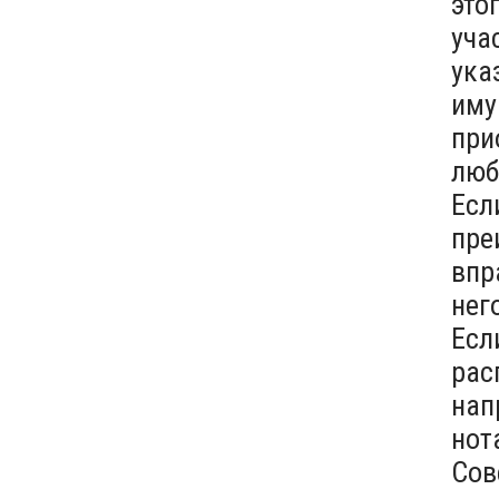
это
уча
ука
иму
при
люб
Есл
пре
впр
нег
Есл
рас
нап
нот
Сов