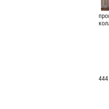
про
кол
444