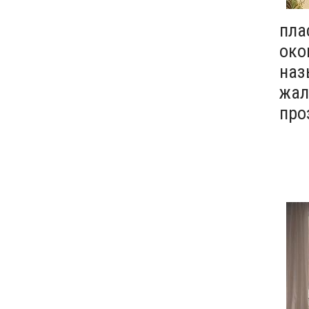
пла
око
наз
жал
про